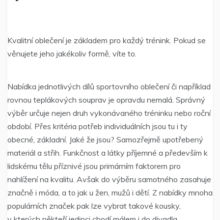
Kvalitní oblečení je základem pro každý trénink. Pokud se
věnujete jeho jakékoliv formě, víte to.
Nabídka jednotlivých dílů sportovního oblečení či například
rovnou teplákových souprav je opravdu nemalá. Správný
výběr určuje nejen druh vykonávaného tréninku nebo roční
období. Přes kritéria potřeb individuálních jsou tu i ty
obecné, základní. Jaké že jsou? Samozřejmě upotřebený
materiál a střih. Funkčnost a látky příjemné a především k
lidskému tělu příznivé jsou primárním faktorem pro
nahlížení na kvalitu. Avšak do výběru samotného zasahuje
značně i móda, a to jak u žen, mužů i dětí. Z nabídky mnoha
populárních značek pak lze vybrat takové kousky,
v kterých někteří jedinci chodí málem i do divadla.