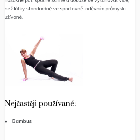
nasákne pot, špatně schne a dokáže se vytahávat více,
než látky standardně ve sportovně-oděvním průmyslu
užívané.
Nejčastěji používané:
•
Bambus