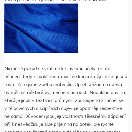
Nicméně pokud se vrátíme k hlavnímu účelu tohoto
ošacení, tedy k funkčnosti, musíme konkrétněji zmínit jasná
fakta. A to jsme zpět u materiálu. Oproti běžnému oděvu
by měl mít některé výjimečné vlastnosti. Například bavlna,
která je jinak v textilním průmyslu zastoupena značně, se
v tělocvičných disciplínách objevuje opatrněji, respektive
ne sama. Důvodem jsou její vlastnosti, tělesnému zápolení
příliš nesvědčící. Je sice příjemná na dotek, ale rychle