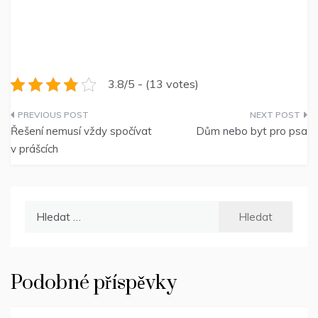
3.8/5 - (13 votes)
Navigace
Řešení nemusí vždy spočívat
Dům nebo byt pro psa
pro
v prášcích
příspěvek
Vyhledávání
Podobné příspěvky