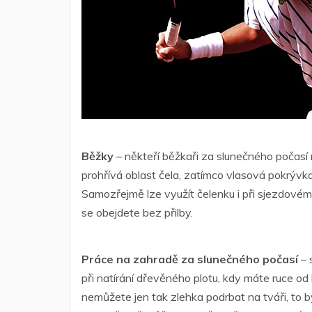
Běžky
– někteří běžkaři za slunečného počasí no
prohřívá oblast čela, zatímco vlasová pokrýv
Samozřejmě lze využít čelenku i při sjezdové
se obejdete bez přilby.
Práce na zahradě za slunečného počasí
– 
při natírání dřevěného plotu, kdy máte ruce od
nemůžete jen tak zlehka podrbat na tváři, to bys