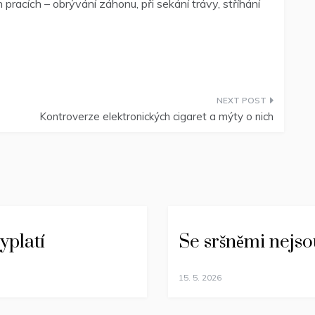
pracích – obrývání záhonu, při sekání trávy, stříhání
Kontroverze elektronických cigaret a mýty o nich
yplatí
Se sršněmi nejso
15. 5. 2026