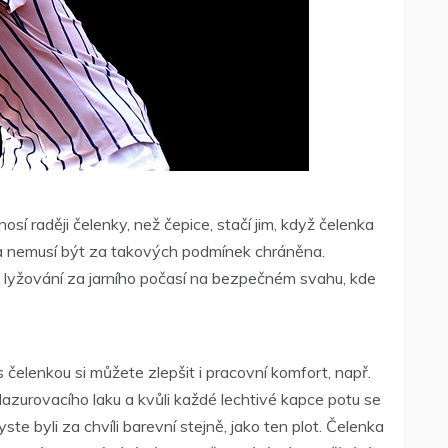
sí raději čelenky, než čepice, stačí jim, když čelenka
ka nemusí být za takových podmínek chráněna.
m lyžování za jarního počasí na bezpečném svahu, kde
s čelenkou si můžete zlepšit i pracovní komfort, např.
 lazurovacího laku a kvůli každé lechtivé kapce potu se
te byli za chvíli barevní stejně, jako ten plot. Čelenka