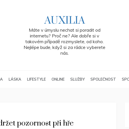
AUXILIA
Máte v úmyslu nechat si poradit od
internetu? Proč ne? Ale dobře si v
takovém případě rozmyslete, od koho.
Nejlépe bude, když si za rádce vyberete
nás.
RA
LÁSKA
LIFESTYLE
ONLINE
SLUŽBY
SPOLEČNOST
SP
ržet pozornost při hře