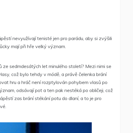
pěstí nevyužívají tenisté jen pro parádu, aby si zvýšili
ůcky mají při hře velký význam.
jů ze sedmdesátých let minulého století? Mezi nimi se
asy, což bylo tehdy v módě, a právě čelenka brání
dovat hru a hráč není rozptylován pohybem vlasů po
význam, odsávají pot a ten pak nestéká po obličeji, což
pěstí zas brání stékání potu do dlaní, a to je pro
vé.