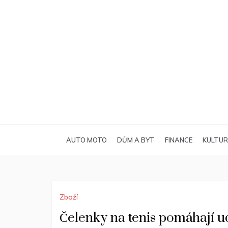
Skip
to
content
AUTO MOTO
DŮM A BYT
FINANCE
KULTU
Zboží
Čelenky na tenis pomáhají ud