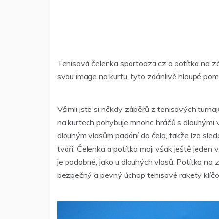
Tenisová čelenka
sportoaza.cz
a potítka na zá
svou image na kurtu, tyto zdánlivě hloupé pom
Všimli jste si někdy záběrů z tenisových turna
na kurtech pohybuje mnoho hráčů s dlouhými vl
dlouhým vlasům padání do čela, takže lze sle
tváři. Čelenka a potítka mají však ještě jeden 
je podobné, jako u dlouhých vlasů. Potítka na zá
bezpečný a pevný úchop tenisové rakety klíčo