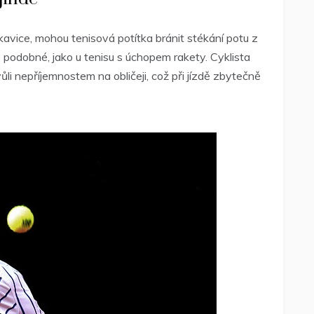
rukavice, mohou tenisová potítka bránit stékání potu z
o podobné, jako u tenisu s úchopem rakety. Cyklista
li nepříjemnostem na obličeji, což při jízdě zbytečně