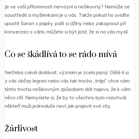
Je ve vaší přítomnosti nervózní a nešikovný? Nemůže se
soustředit a myšlenkami je u vás. Takže pokud ho uvidíte
upustit šanon s papíry, polít si džíny nebo zakopnout při
konverzaci s vámi, můžete si být jisté, že si na vás myslí.
Co se škádlívá to se rádo mívá
Netřeba cokoli dodávat, význam je zcela jasný. Dělá-li si
z vás občas legraci nebo vás tak trochu „trápí“ chce vám
tímto trochu nešikovným způsobem dát najevo, že k vám
něco cítí. Nemyslete si, že by to všechno bylo naschvál,
někteří muži jednoduše neví, jak projevit své city.
Žárlivost