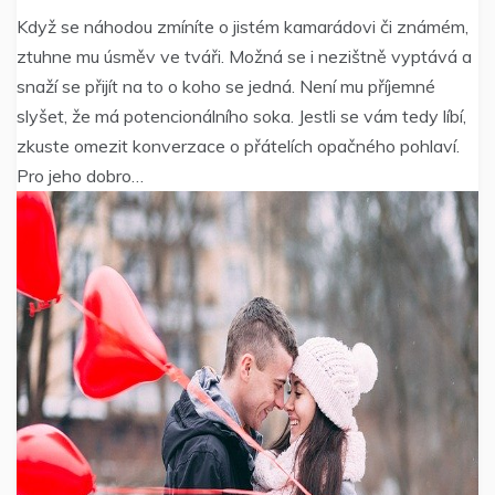
Když se náhodou zmíníte o jistém kamarádovi či známém,
ztuhne mu úsměv ve tváři. Možná se i nezištně vyptává a
snaží se přijít na to o koho se jedná. Není mu příjemné
slyšet, že má potencionálního soka. Jestli se vám tedy líbí,
zkuste omezit konverzace o přátelích opačného pohlaví.
Pro jeho dobro…