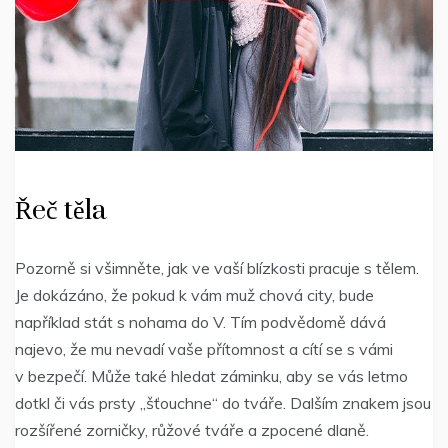
Řeč těla
Pozorně si všimněte, jak ve vaší blízkosti pracuje s tělem.
Je dokázáno, že pokud k vám muž chová city, bude
například stát s nohama do V. Tím podvědomě dává
najevo, že mu nevadí vaše přítomnost a cítí se s vámi
v bezpečí. Může také hledat záminku, aby se vás letmo
dotkl či vás prsty „šťouchne“ do tváře. Dalším znakem jsou
rozšířené zorničky, růžové tváře a zpocené dlaně.