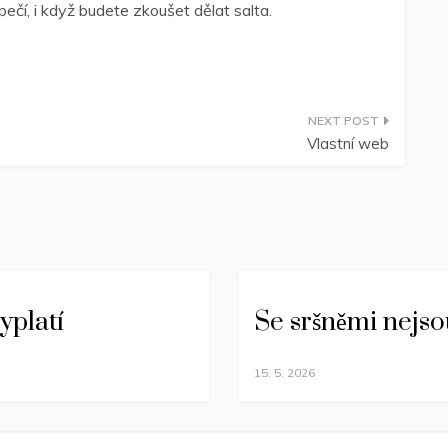
ečí, i když budete zkoušet dělat salta.
Vlastní web
yplatí
Se sršněmi nejso
15. 5. 2026