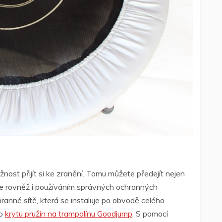
žnost přijít si ke zranění. Tomu můžete předejít nejen
le rovněž i používáním správných ochranných
ranné sítě, která se instaluje po obvodě celého
ho
krytu pružin na trampolínu
Goodjump
. S pomocí