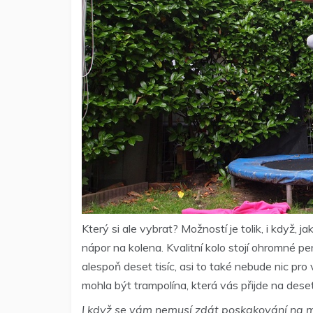
Který si ale vybrat? Možností je tolik, i když, 
nápor na kolena. Kvalitní kolo stojí ohromné 
alespoň deset tisíc, asi to také nebude nic pro
mohla být trampolína, která vás přijde na des
I když se vám nemusí zdát poskakování na mís