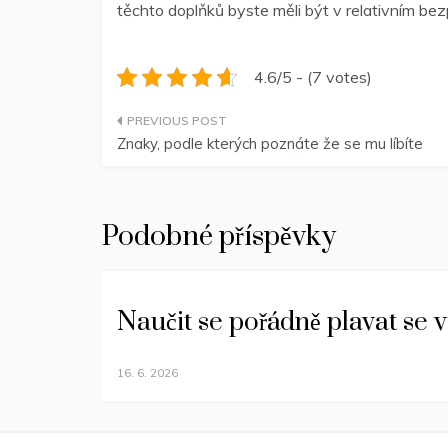
těchto doplňků byste měli být v relativním bezp
4.6/5 - (7 votes)
Navigace
Znaky, podle kterých poznáte že se mu líbíte
pro
příspěvek
Podobné příspěvky
Naučit se pořádně plavat se v
16. 6. 2026