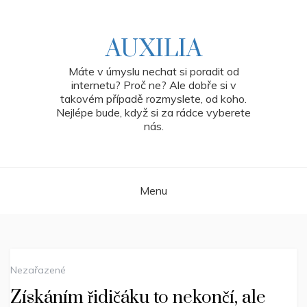
Skip
to
content
AUXILIA
Máte v úmyslu nechat si poradit od
internetu? Proč ne? Ale dobře si v
takovém případě rozmyslete, od koho.
Nejlépe bude, když si za rádce vyberete
nás.
Menu
Nezařazené
Získáním řidičáku to nekončí, ale