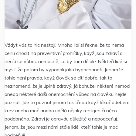
Vždyť vás to nic nestojí. Mnoho lidí si řekne, že to nemá
cenu chodit na preventivní prohlídky, když jsou zdraví a
necítí se vůbec nemocně, co by tam dělali? Někteří lidé si
myslí, že potom by vypadali jako hypochondři. Jenomže
tohle není pravda, když člověk se cítí dobře, tak to
neznamená, že je úplně zdravý. Já bohužel některé nemoci
anebo některé další onemocnění vůbec na člověku nejde
poznat. Jde to poznat jenom tak třeba když lékař odebere
krev anebo moč anebo udělá nějaký rentgen či něco
podobného. Zdraví je opravdu důležité a nepodceňuj.
Jenom, že jsou mezi námi stále lidé, kteří tohle je moc
podceňují.