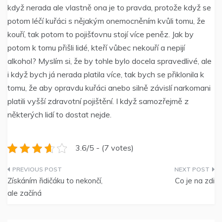
když nerada ale vlastně ona je to pravda, protože když se
potom léčí kuřáci s nějakým onemocněním kvůli tomu, že
kouří, tak potom to pojišťovnu stojí více peněz. Jak by
potom k tomu přišli lidé, kteří vůbec nekouří a nepijí
alkohol? Myslím si, že by tohle bylo docela spravedlivé, ale
i když bych já nerada platila více, tak bych se přiklonila k
tomu, že aby opravdu kuřáci anebo silně závislí narkomani
platili vyšší zdravotní pojištění. I když samozřejmě z
některých lidí to dostat nejde.
3.6/5 - (7 votes)
Navigace
Získáním řidičáku to nekončí,
Co je na zdi
pro
ale začíná
příspěvek