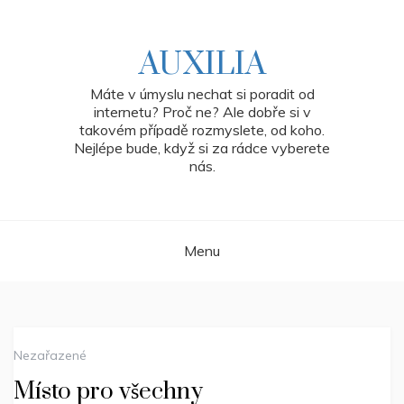
Skip
to
content
AUXILIA
Máte v úmyslu nechat si poradit od
internetu? Proč ne? Ale dobře si v
takovém případě rozmyslete, od koho.
Nejlépe bude, když si za rádce vyberete
nás.
Menu
Nezařazené
Místo pro všechny